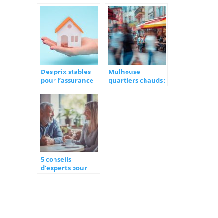
ravages
culture
occidentale ?
Des prix stables
Mulhouse
pour l’assurance
quartiers chauds :
habitation en
temoignages et
2022
realites du terrain
dans les zones
sensibles
5 conseils
d’experts pour
divorcer dans de
bonnes conditions
et negocier la
pension
alimentaire