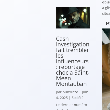
obje
à gl
situ
Le
Cash
Investigation
fait trembler
les
influenceurs
: reportage
choc a Saint-
Meen
Montauban
par
punxrezo
|
Juin
4, 2025
|
Société
Le dernier numéro