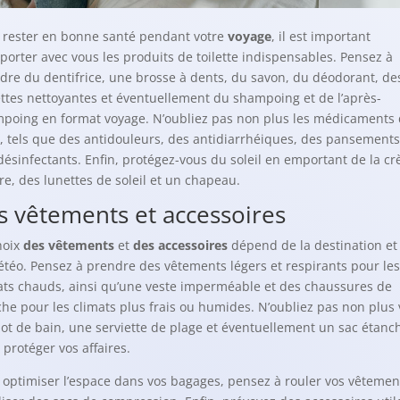
 rester en bonne santé pendant votre
voyage
, il est important
porter avec vous les produits de toilette indispensables. Pensez à
dre du dentifrice, une brosse à dents, du savon, du déodorant, de
ettes nettoyantes et éventuellement du shampoing et de l’après-
poing en format voyage. N’oubliez pas non plus les médicaments
, tels que des antidouleurs, des antidiarrhéiques, des pansements
désinfectants. Enfin, protégez-vous du soleil en emportant de la c
ire, des lunettes de soleil et un chapeau.
s vêtements et accessoires
hoix
des vêtements
et
des accessoires
dépend de la destination et
étéo. Pensez à prendre des vêtements légers et respirants pour les
ats chauds, ainsi qu’une veste imperméable et des chaussures de
he pour les climats plus frais ou humides. N’oubliez pas non plus 
lot de bain, une serviette de plage et éventuellement un sac étanc
 protéger vos affaires.
 optimiser l’espace dans vos bagages, pensez à rouler vos vêtemen