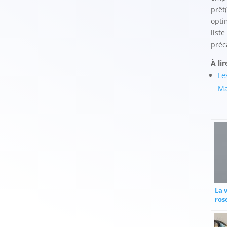
prêt(
opti
list
préc
À lir
Le
Ma
La v
ros
un 
opt