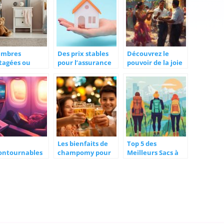
ambres
Des prix stables
Découvrez le
tagées ou
pour l’assurance
pouvoir de la joie
arées pour les
habitation en
de vivre :
ants
2022
transformez votre
routine en source
de bonheur
Les bienfaits de
Top 5 des
ontournables
champomy pour
Meilleurs Sacs à
r profiter d’un
les enfants lors
Dos de Voyage en
 sans escale de
des fetes
2026 : Lequel
is pour la
familiales
Choisir pour Vos
tinique
Aventures ?