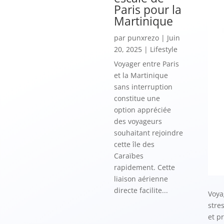
Paris pour la
Martinique
par
punxrezo
|
Juin
20, 2025
|
Lifestyle
Voyager entre Paris
et la Martinique
sans interruption
constitue une
option appréciée
des voyageurs
souhaitant rejoindre
cette île des
Caraïbes
rapidement. Cette
liaison aérienne
directe facilite...
Voya
stre
et p