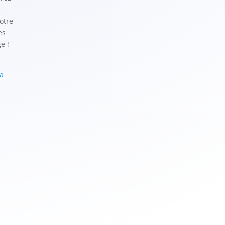
otre
es
e !
a