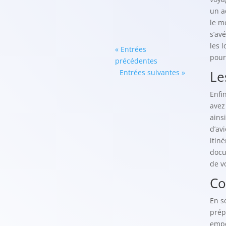
un a
le m
s’av
les 
« Entrées
pour
précédentes
Entrées suivantes »
Le
Enfi
avez
ains
d’av
itin
docu
de v
Co
En s
prép
empo