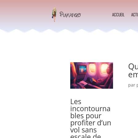
ACCUEIL
ACT
Qu
em
par
Les
incontourna
bles pour
profiter d’un
vol sans
escale de