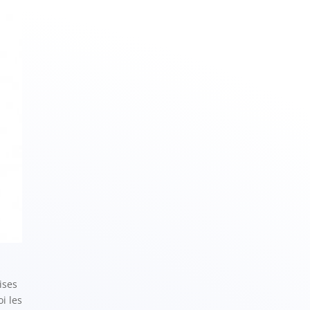
ises
i les