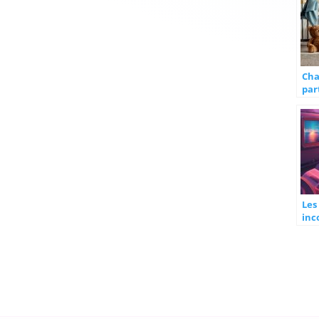
Ch
par
sép
enf
Les
inc
pou
vol
Par
Mar