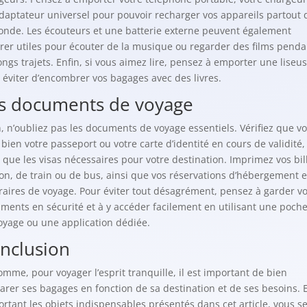
daptateur universel pour pouvoir recharger vos appareils partout 
onde. Les écouteurs et une batterie externe peuvent également
érer utiles pour écouter de la musique ou regarder des films penda
longs trajets. Enfin, si vous aimez lire, pensez à emporter une liseu
 éviter d’encombrer vos bagages avec des livres.
s documents de voyage
n, n’oubliez pas les documents de voyage essentiels. Vérifiez que v
 bien votre passeport ou votre carte d’identité en cours de validité,
i que les visas nécessaires pour votre destination. Imprimez vos bil
ion, de train ou de bus, ainsi que vos réservations d’hébergement e
éraires de voyage. Pour éviter tout désagrément, pensez à garder v
ments en sécurité et à y accéder facilement en utilisant une poche
oyage ou une application dédiée.
nclusion
omme, pour voyager l’esprit tranquille, il est important de bien
arer ses bagages en fonction de sa destination et de ses besoins. 
rtant les objets indispensables présentés dans cet article, vous s