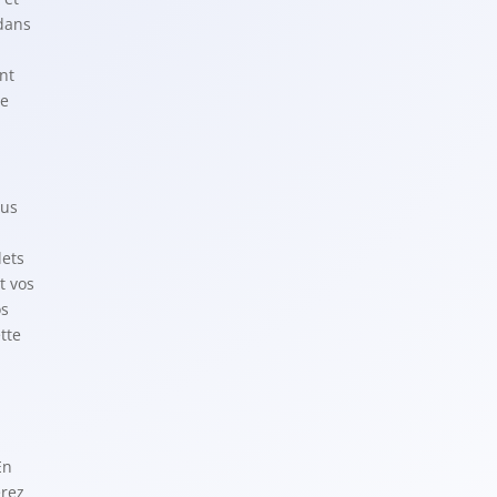
dans
nt
se
ous
lets
t vos
os
tte
En
erez