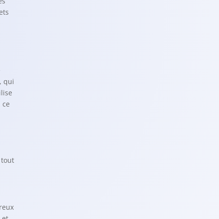
es
ets
e
, qui
lise
, ce
 tout
reux
 et