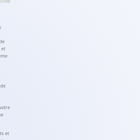
s
 de
 et
rème
 de
votre
he
ts et