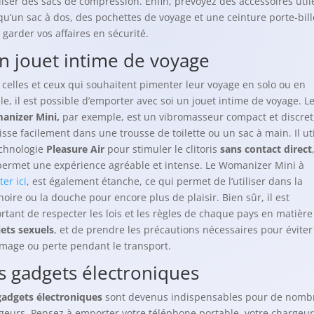
iliser des sacs de compression. Enfin, prévoyez des accessoires util
 qu’un sac à dos, des pochettes de voyage et une ceinture porte-bill
 garder vos affaires en sécurité.
n jouet intime de voyage
 celles et ceux qui souhaitent pimenter leur voyage en solo ou en
le, il est possible d’emporter avec soi un jouet intime de voyage. L
nizer Mini,
par exemple, est un vibromasseur compact et discret
lisse facilement dans une trousse de toilette ou un sac à main. Il uti
echnologie
Pleasure Air
pour stimuler le clitoris
sans contact direct
permet une expérience agréable et intense. Le Womanizer Mini à
er ici
, est également étanche, ce qui permet de l’utiliser dans la
noire ou la douche pour encore plus de plaisir. Bien sûr, il est
rtant de respecter les lois et les règles de chaque pays en matière
ets sexuels
, et de prendre les précautions nécessaires pour éviter
age ou perte pendant le transport.
s gadgets électroniques
gadgets électroniques
sont devenus indispensables pour de nomb
geurs. Pensez à emporter votre téléphone portable, votre chargeur