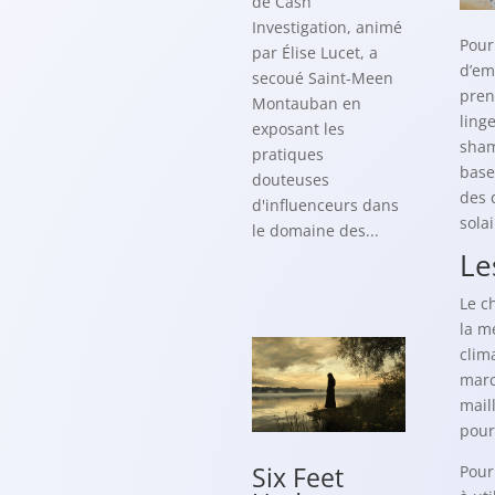
de Cash
Investigation, animé
Pour
par Élise Lucet, a
d’em
secoué Saint-Meen
pren
Montauban en
ling
exposant les
sham
pratiques
base
douteuses
des 
d'influenceurs dans
sola
le domaine des...
Le
Le c
la m
clim
marc
mail
pour
Six Feet
Pour