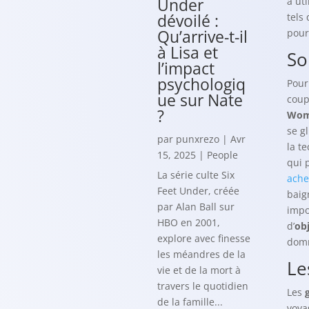
Under
à ut
dévoilé :
tels
Qu’arrive-t-il
pour
à Lisa et
So
l’impact
psychologiq
Pour
ue sur Nate
coup
?
Woma
se g
par
punxrezo
|
Avr
la t
15, 2025
|
People
qui 
La série culte Six
achet
Feet Under, créée
baig
par Alan Ball sur
impo
HBO en 2001,
d’
obj
explore avec finesse
domm
les méandres de la
Le
vie et de la mort à
travers le quotidien
Les
de la famille...
voya