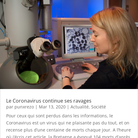
Le Coronavirus continue ses ravages
par
punxrezo
|
Mar 13, 2020
|
Actualité
,
Société
Pour ceux qui sont perdus dans les informations, le
Coronavirus est un virus qui ne plaisante pas du tout, et on
recense plus d’une centaine de morts chaque jour. A l’heure
où j’écris cet article, la Bretagne a évoqué 104 morts d’après